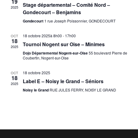
19
Évène
Stage départemental – Comité Nord –
2025
Gondecourt – Benjamins
Gondecourt
1 rue Joseph Poissonnier, GONDECOURT
18 octobre 2025à 8h00
-
17h00
OCT
18
Tournoi Nogent sur Oise – Minimes
2025
Dojo Départemental Nogent-sur-Oise
55 boulevard Pierre de
Coubertin, Nogent-sur-Oise
18 octobre 2025
OCT
18
Label E – Noisy le Grand – Séniors
2025
Noisy le Grand
RUE JULES FERRY, NOISY LE GRAND