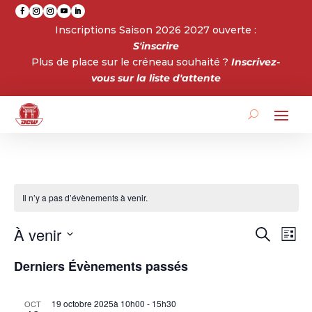
Inscriptions Saison 2026 2027 ouverte :
S'inscrire
Plus de place sur le créneau souhaité ?
Inscrivez-
vous sur la liste d'attente
Il n’y a pas d’évènements à venir.
Reche
Na
À venir
Recherch
Liste
de
et
Sélectionnez
vu
Derniers Évènements passés
naviga
une
Év
de
date.
vues
19 octobre 2025à 10h00
-
15h30
OCT