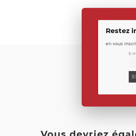
Restez 
en vous inscr
E-m
Vous devriez éga