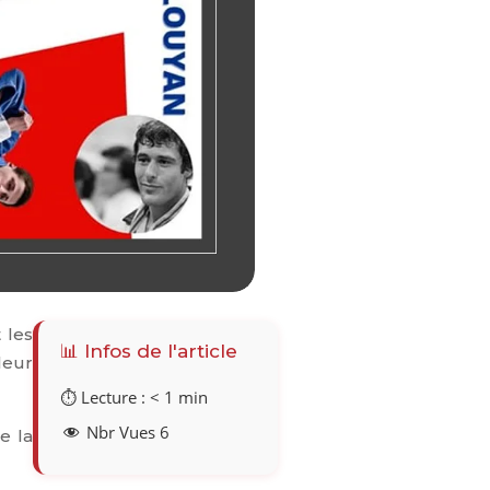
 les
📊 Infos de l'article
leur
⏱️ Lecture :
< 1
min
Nbr Vues
6
e la