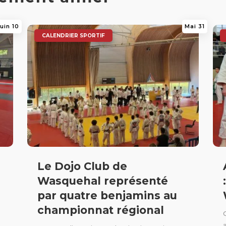
uin 10
Mai 31
|
|
CALENDRIER SPORTIF
Le Dojo Club de
Wasquehal représenté
par quatre benjamins au
championnat régional