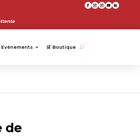
attente
Evénements
🛒 Boutique
e de