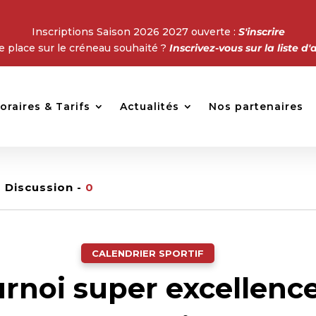
Inscriptions Saison 2026 2027 ouverte :
S'inscrire
e place sur le créneau souhaité ?
Inscrivez-vous sur la liste d'
oraires & Tarifs
Actualités
Nos partenaires
Discussion -
0
CALENDRIER SPORTIF
rnoi super excellenc